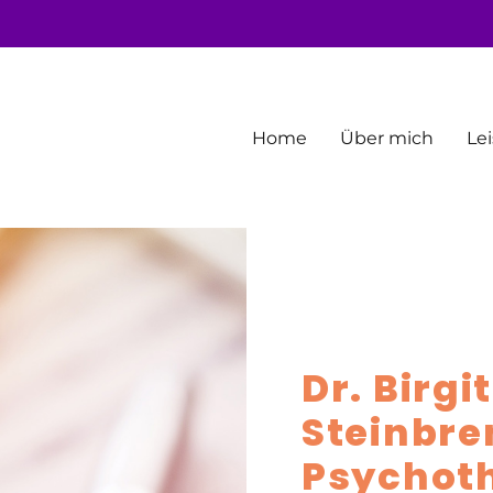
Home
Über mich
Le
Dr. Birgi
Steinbre
Psychot