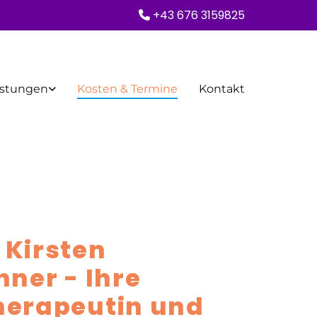
+43 676 3159825

istungen
Kosten & Termine
Kontakt
t Kirsten
nner - Ihre
herapeutin und